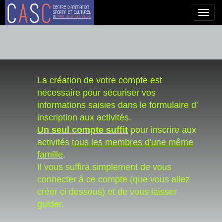
Toggl
navig
La création de votre compte est
nécessaire pour sécuriser vos
informations saisies dans le formulaire d'
inscription aux activités.
Un seul compte suffit
pour inscrire aux
activités
tous les membres d'une même
famille
.
Il vous suffira simplement de vous
connecter à ce compte (que vous allez
créer ci dessous) et de vous laisser
guider.