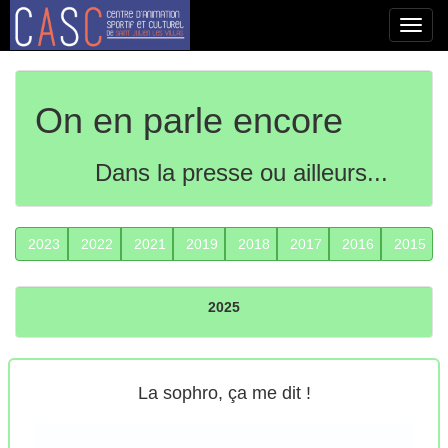
Toggl
navig
On en parle encore
Dans la presse ou ailleurs...
2023
2022
2021
2019
2018
2017
2016
2015
2025
La sophro, ça me dit !